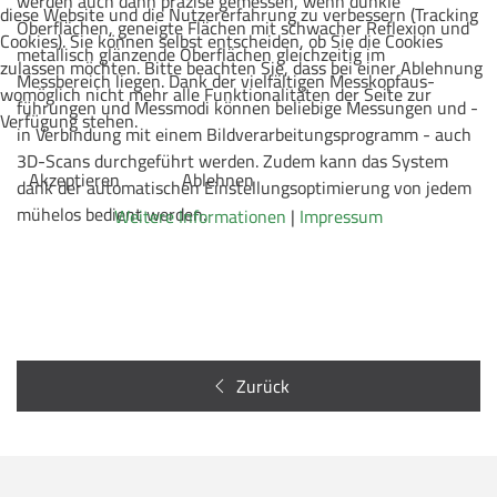
werden auch dann präzise gemessen, wenn dunkle
diese Website und die Nutzererfahrung zu verbessern (Tracking
Oberflächen, geneigte Flächen mit schwacher Reflexion und
Cookies). Sie können selbst entscheiden, ob Sie die Cookies
metallisch glänzende Oberflächen gleichzeitig im
zulassen möchten. Bitte beachten Sie, dass bei einer Ablehnung
Messbereich liegen. Dank der vielfältigen Mess­kopf­aus­
womöglich nicht mehr alle Funktionalitäten der Seite zur
führungen und Messmodi können beliebige Messungen und -
Verfügung stehen.
in Ver­bindung mit einem Bild­ver­ar­bei­tungs­programm - auch
3D-Scans durch­geführt werden. Zudem kann das System
Akzeptieren
Ablehnen
dank der automatischen Ein­stellungs­optimierung von jedem
mühelos bedient werden.
Weitere Informationen
|
Impressum
Zurück