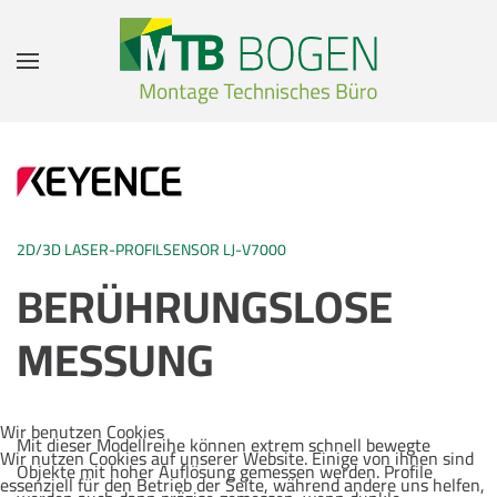
Zum Hauptinhalt springen
2D/3D LASER-PROFILSENSOR LJ-V7000
BERÜHRUNGSLOSE
MESSUNG
Wir benutzen Cookies
Mit dieser Modellreihe können extrem schnell bewegte
Wir nutzen Cookies auf unserer Website. Einige von ihnen sind
Objekte mit hoher Auf­lösung gemessen werden. Profile
essenziell für den Betrieb der Seite, während andere uns helfen,