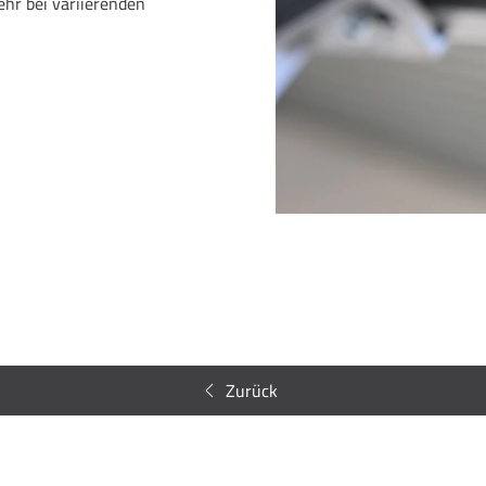
hr bei variierenden
Zurück