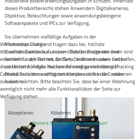
industrielle Bildverarbeitungsaufgaben in Echtzeit. Innerhalb
dieses Produktbereichs stehen Anwendern Digitalkameras,
Objektive, Beleuchtungen sowie anwendungsbezogene
Softwarepakete und IPCs zur Verfügung.
Sie übernehmen vielfältige Aufgaben in der
Wir benutzen Cookies
Merkmalsprüfung und tragen dazu bei, höchste
Wir nutzen Cookies auf unserer Website. Einige von ihnen sind
Qualitätsstandards zu sichern. Das Unterscheiden und
essenziell für den Betrieb der Seite, während andere uns helfen,
Sortieren nach Formen, Größen, Strukturen sowie Farben
diese Website und die Nutzererfahrung zu verbessern (Tracking
und deren Abfolgen machen die intelligenten Wenglor-
Cookies). Sie können selbst entscheiden, ob Sie die Cookies
Produkte zu den wichtigsten Komponenten in der modernen
zulassen möchten. Bitte beachten Sie, dass bei einer Ablehnung
Industrie.
womöglich nicht mehr alle Funktionalitäten der Seite zur
Verfügung stehen.
Akzeptieren
Ablehnen
Weitere Informationen
|
Impressum